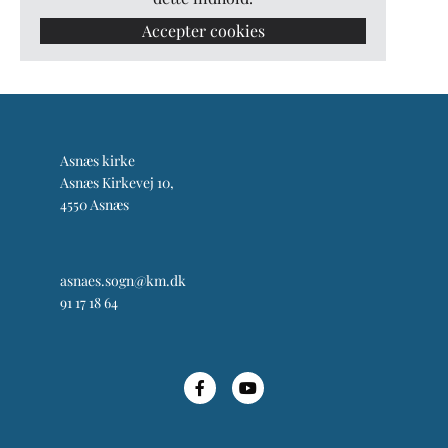
Accepter cookies
Asnæs kirke
Asnæs Kirkevej 10,
4550 Asnæs
asnaes.sogn@km.dk
91 17 18 64