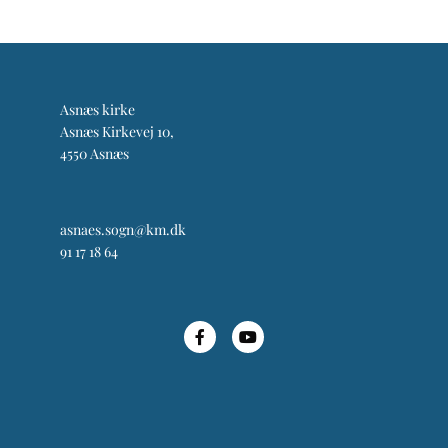
Asnæs kirke
Asnæs Kirkevej 10,
4550 Asnæs
asnaes.sogn@km.dk
91 17 18 64