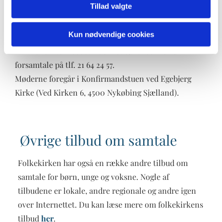
Tillad valgte
Der er to ledere af sorggruppen: Psykolog Elsebeth
Cornét Sørensen og Sognepræsten i Egebjerg (i 2023
Kun nødvendige cookies
er Aage Koed Mikkelsen ansat som vikarpræst). Du
kan kontakte Elsebeth Cornét Sørensen for en
forsamtale på tlf. 21 64 24 57.
Møderne foregår i Konfirmandstuen ved Egebjerg
Kirke (Ved Kirken 6, 4500 Nykøbing Sjælland).
Øvrige tilbud om samtale
Folkekirken har også en række andre tilbud om
samtale for børn, unge og voksne. Nogle af
tilbudene er lokale, andre regionale og andre igen
over Internettet. Du kan læse mere om folkekirkens
tilbud
her
.