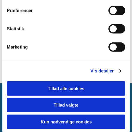
Præferencer
Statistik
Marketing
Vis detaljer
Tillad alle cookies
Asnæs kirke
Tillad valgte
Asnæs Kirkevej 10,
4550 Asnæs
Kun nødvendige cookies