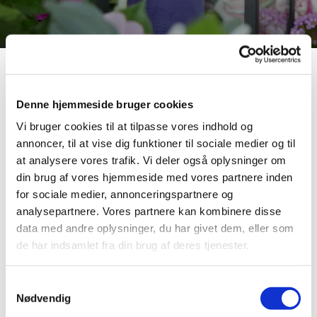
Det er muligt at leje sognegården til samvær i
forbindelse med begravelse/bisættelse i Asnæs
Denne hjemmeside bruger cookies
Kirke. Sognegården ligger ved kirken, og salen kan
Vi bruger cookies til at tilpasse vores indhold og
rumme max. 70 gæster. Lokalet lejes inkl.
annoncer, til at vise dig funktioner til sociale medier og til
traktement, borddækning og oprydning.
at analysere vores trafik. Vi deler også oplysninger om
din brug af vores hjemmeside med vores partnere inden
Prisen beregnes pr. kuvert
og man betaler som
for sociale medier, annonceringspartnere og
minimum for det antal kuverter, som er bestilt på
analysepartnere. Vores partnere kan kombinere disse
data med andre oplysninger, du har givet dem, eller som
forhånd.
de har indsamlet fra din brug af deres tjenester.
For information om priser og for bestilling:
Samtykkevalg
Kontakt
sognegårdsleder Bettina Henriksen.
Nødvendig