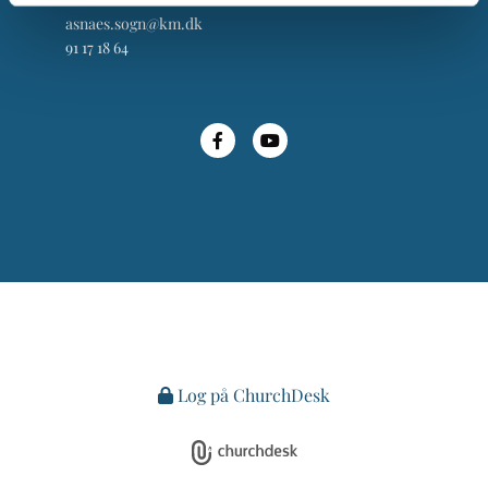
asnaes.sogn@km.dk
91 17 18 64
Log på ChurchDesk