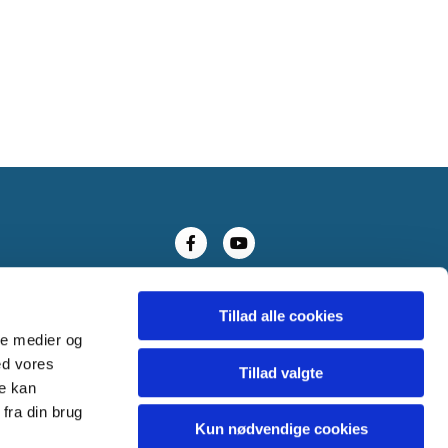
Tillad alle cookies
ale medier og
ed vores
Tillad valgte
re kan
fra din brug
Kun nødvendige cookies