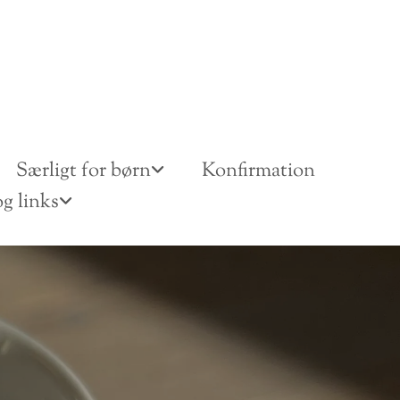
Særligt for børn
Konfirmation
g links