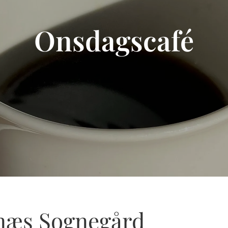
Onsdagscafé
snæs Sognegård