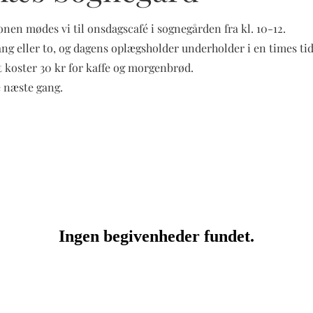
nen mødes vi til onsdagscafé i sognegården fra kl. 10-12.
g eller to, og dagens oplægsholder underholder i en times tid
t koster 30 kr for kaffe og morgenbrød.
 næste gang.