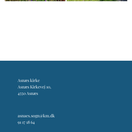
Asnæs kirke
Asnæs Kirkevej 10,
4550 Asnæs
asnaes.sogn@km.dk
91 17 18 64