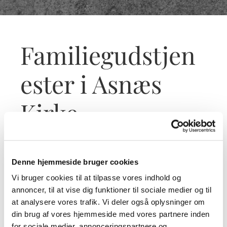
Familiegudstjen
ester i Asnæs
Kirke
Flere gange i løbet af året holder vi
familiegudstjeneste i Asnæs Kirke.
Denne hjemmeside bruger cookies
Familiegudstjenester foregår ofte kl. 17.00. Efter en
Vi bruger cookies til at tilpasse vores indhold og
kort gudstjeneste i børnehøjde er der mulighed for
annoncer, til at vise dig funktioner til sociale medier og til
at spise aftensmad i sognegården. Man tilmelder sig
at analysere vores trafik. Vi deler også oplysninger om
spisning ved at kontakte sognegårdsleder Bettina
din brug af vores hjemmeside med vores partnere inden
for sociale medier, annonceringspartnere og