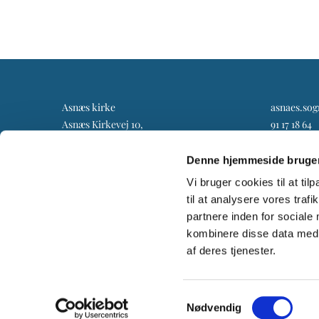
Asnæs kirke
asnaes.so
Asnæs Kirkevej 10,
91 17 18 64
4550 Asnæs
Denne hjemmeside bruger
Vi bruger cookies til at til
til at analysere vores tra
partnere inden for sociale
kombinere disse data med a
af deres tjenester.
Samtykkevalg
Nødvendig