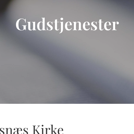
Gudstjenester
Asnæs Kirke