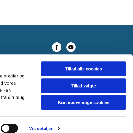
Tillad alle cookies
ale medier og
ed vores
Tillad valgte
re kan
fra din brug
Kun nødvendige cookies
Vis detaljer