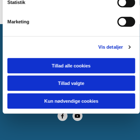
2026
Statistik
Marketing
Asnæs kirke
Vis detaljer
Asnæs Kirkevej 10,
4550 Asnæs
Tillad alle cookies
asnaes.sogn@km.dk
Tillad valgte
91 17 18 64
Kun nødvendige cookies