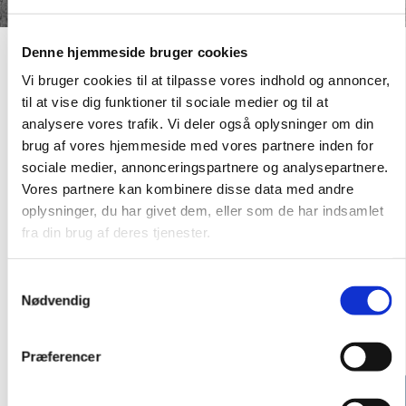
Denne hjemmeside bruger cookies
Minikonfirmand
Vi bruger cookies til at tilpasse vores indhold og annoncer,
til at vise dig funktioner til sociale medier og til at
analysere vores trafik. Vi deler også oplysninger om din
er
brug af vores hjemmeside med vores partnere inden for
sociale medier, annonceringspartnere og analysepartnere.
Vores partnere kan kombinere disse data med andre
Hvert år i januar-februar indbydes 3. årgang på
oplysninger, du har givet dem, eller som de har indsamlet
Asnæs Skole til at blive minikonfirmander. Som
fra din brug af deres tjenester.
minikonfirmander kommer man i kirken 5 onsdage
efter skole. Vi leger og hygger os i kirke og
Samtykkevalg
Nødvendig
sognegård, mens vi udforsker kirkens ritualer,
fortællinger og salmer.
Præferencer
Tilmelding til
minikonfirmand