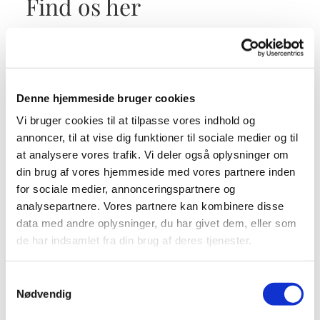
Find os her
Asnæs kirke
Asnæs Kirkevej 10,
4550 Asnæs
Denne hjemmeside bruger cookies
Vi bruger cookies til at tilpasse vores indhold og
mail-adresse:
asnaes.sogn@km.dk
annoncer, til at vise dig funktioner til sociale medier og til
(Ved personsager kontakt en af præsterne)
at analysere vores trafik. Vi deler også oplysninger om
din brug af vores hjemmeside med vores partnere inden
for sociale medier, annonceringspartnere og
Se Asnæs Kirkes Facebooksite:
analysepartnere. Vores partnere kan kombinere disse
data med andre oplysninger, du har givet dem, eller som
facebook.com/asnaeskirke
de har indsamlet fra din brug af deres tjenester.
Samtykkevalg
Nødvendig
Accepter venligst marketingcookies for