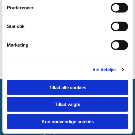
at se dette kort.
Præferencer
Accepter cookies
Statistik
Marketing
Vis detaljer
Tillad alle cookies
Asnæs kirke
Tillad valgte
Asnæs Kirkevej 10,
4550 Asnæs
Kun nødvendige cookies