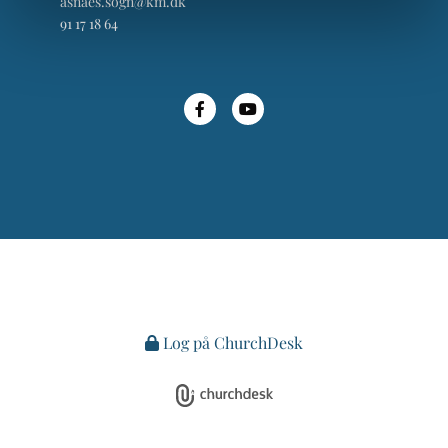
asnaes.sogn@km.dk
91 17 18 64
Log på ChurchDesk