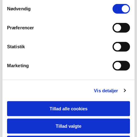
familiegudstjeneste, arrangeret af Børnenes
Samtykkevalg
Nødvendig
lovsangsteam.
Præferencer
Læs mere
Statistik
Marketing
Aktiviteter for
Vis detaljer
børn og familier
Tillad alle cookies
Tillad valgte