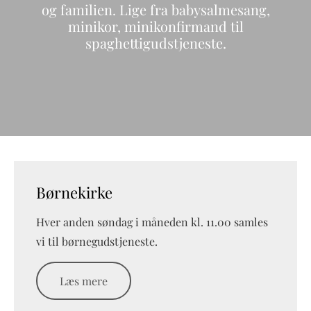
og familien. Lige fra babysalmesang,
minikor, minikonfirmand til
spaghettigudstjeneste.
Børnekirke
Hver anden søndag i måneden kl. 11.00 samles
vi til børnegudstjeneste.
Læs mere