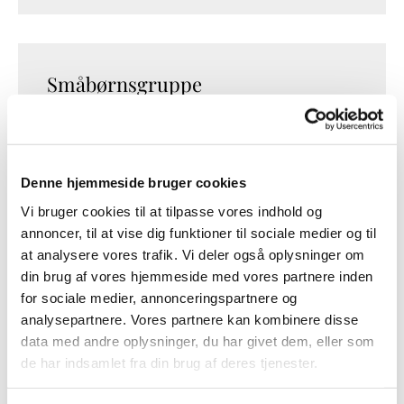
Småbørnsgruppe
Vi leger, griner og vokser sammen. Hver
mandag samles vi til en legegruppe. Det er
gratis at deltage.
Denne hjemmeside bruger cookies
Vi bruger cookies til at tilpasse vores indhold og
Læs mere
annoncer, til at vise dig funktioner til sociale medier og til
at analysere vores trafik. Vi deler også oplysninger om
din brug af vores hjemmeside med vores partnere inden
for sociale medier, annonceringspartnere og
analysepartnere. Vores partnere kan kombinere disse
data med andre oplysninger, du har givet dem, eller som
Familiegudstjenester
de har indsamlet fra din brug af deres tjenester.
Hver tredje måned holder vi en