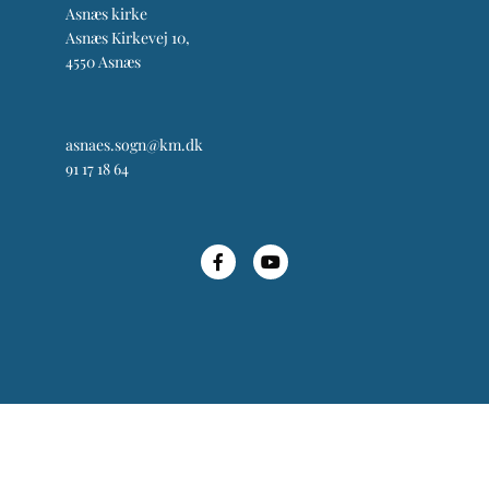
Asnæs kirke
Asnæs Kirkevej 10,
4550 Asnæs
asnaes.sogn@km.dk
91 17 18 64