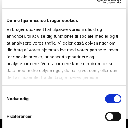
særlige gudstjenester, foredrag, koncerter etc.
Eller du kan tilmelde dig
"Asnæs Kirkes Nyhedsbrev -
Denne hjemmeside bruger cookies
børn og unge"
hvis du primært er interesseret til de
Vi bruger cookies til at tilpasse vores indhold og
arrangementer og tilbud, som er rettet til børnefamilier,
annoncer, til at vise dig funktioner til sociale medier og til
børn og unge.
at analysere vores trafik. Vi deler også oplysninger om
Begge nyhedsbreve udkommer ca. en gang i kvartalet
din brug af vores hjemmeside med vores partnere inden
samtidig med vores kirkeblad. Og indimellem vil der evt.
for sociale medier, annonceringspartnere og
komme en ekstra besked ved særlige nyheder.
analysepartnere. Vores partnere kan kombinere disse
data med andre oplysninger, du har givet dem, eller som
Du kan selvfølgelig altid framelde dig igen, hvis du ikke
de har indsamlet fra din brug af deres tjenester.
længere ønsker at modtage nyhedsbrevet.
Du kan tilmelde dig her:
https://forms.churchdesk.com/f...
Samtykkevalg
Nødvendig
Præferencer