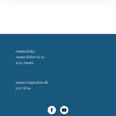
Asnæs kirke
Asnæs Kirkevej 10,
4550 Asnæs
asnaes.sogn@km.dk
91 17 18 64