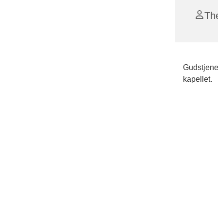
Th
Gudstjenes
kapellet.