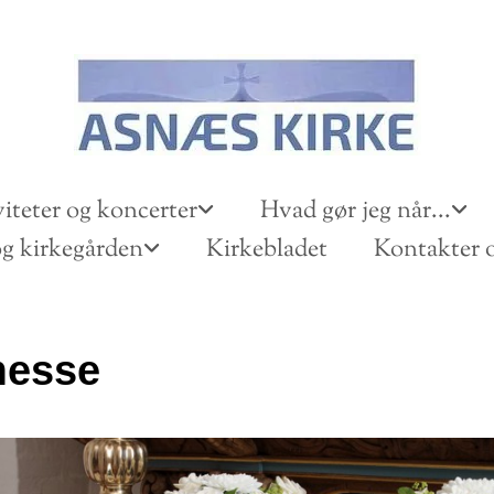
iteter og koncerter
Hvad gør jeg når...
g kirkegården
Kirkebladet
Kontakter o
messe