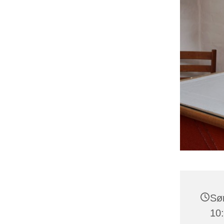
Søn
10