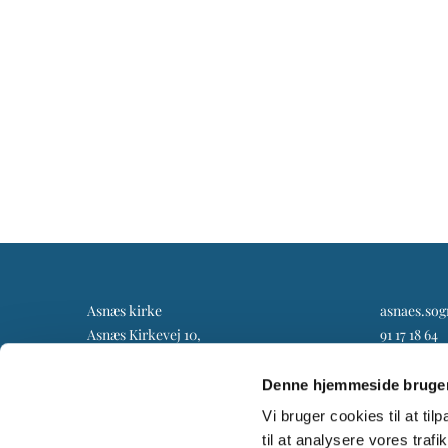
Asnæs kirke
asnaes.so
Asnæs Kirkevej 10,
91 17 18 64
4550 Asnæs
Denne hjemmeside bruger
Vi bruger cookies til at til
til at analysere vores tra