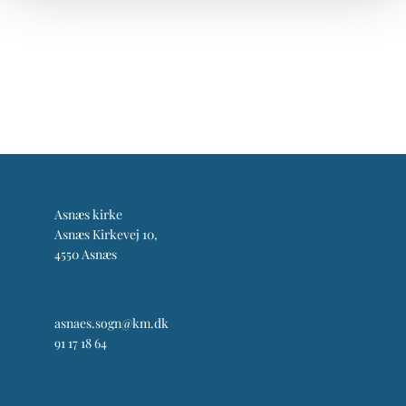
Asnæs kirke
Asnæs Kirkevej 10,
4550 Asnæs
asnaes.sogn@km.dk
91 17 18 64