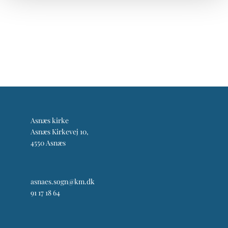
Asnæs kirke
Asnæs Kirkevej 10,
4550 Asnæs
asnaes.sogn@km.dk
91 17 18 64