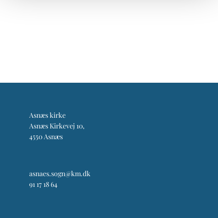
Asnæs kirke
Asnæs Kirkevej 10,
4550 Asnæs
asnaes.sogn@km.dk
91 17 18 64