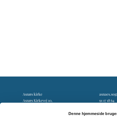
Asnæs kirke
asnaes.so
Asnæs Kirkevej 10,
91 17 18 64
4550 Asnæs
Denne hjemmeside bruger