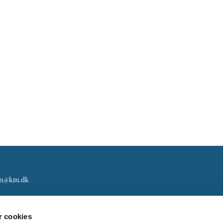
gn@km.dk
 cookies