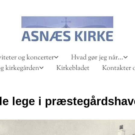
iteter og koncerter
Hvad gør jeg når...
g kirkegården
Kirkebladet
Kontakter o
e lege i præstegårdshav