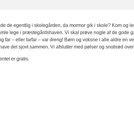
de de egentlig i skolegården, da mormor gik i skole? Kom og le
amle lege i præstegårdshaven. Vi skal prøve nogle af de gode 
g far – eller farfar – var dreng! Børn og voksne i alle aldre en v
have det sjovt sammen. Vi afslutter med pølser og snobrød over
tet er gratis.