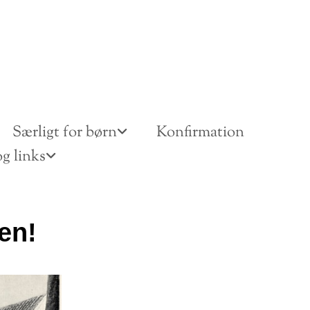
Særligt for børn
Konfirmation
g links
en!