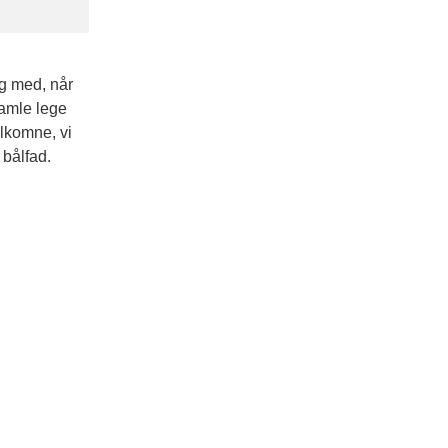
g med, når
gamle lege
elkomne, vi
 bålfad.