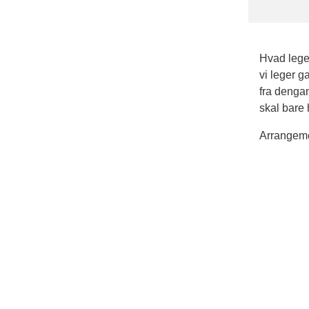
Hvad lege
vi leger g
fra dengan
skal bare 
Arrangemen