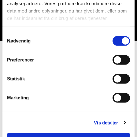
analysepartnere. Vores partnere kan kombinere disse
data med andre oplysninger, du har givet dem, eller som
Du vil måske også kunne lide...
de har indsamlet fra din brug af deres tjenester.
Samtykkevalg
Nødvendig
Præferencer
Statistik
Marketing
Vis detaljer