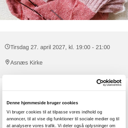
Tirsdag 27. april 2027, kl. 19:00 - 21:00
Asnæs Kirke
Alle er velkomne, der er ingen tilmelding.
Denne hjemmeside bruger cookies
Der er råd og vejledning at få til strikketøjet. Har man lyst,
kan man strikke dåbsservietter til de børn, der døbes i
Vi bruger cookies til at tilpasse vores indhold og
kirken. Undervejs synger vi også par sange og der
annoncer, til at vise dig funktioner til sociale medier og til
oplæses en fortælling eller lignende.
at analysere vores trafik. Vi deler også oplysninger om