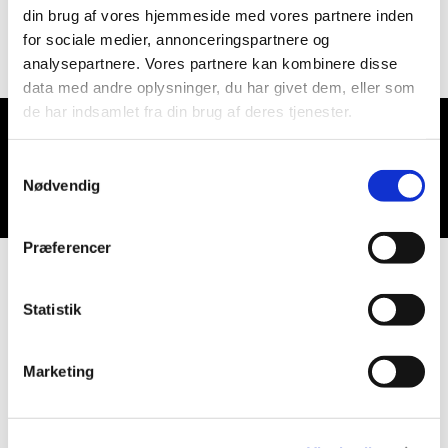
din brug af vores hjemmeside med vores partnere inden
for sociale medier, annonceringspartnere og
analysepartnere. Vores partnere kan kombinere disse
data med andre oplysninger, du har givet dem, eller som
de har indsamlet fra din brug af deres tjenester.
Du vil måske også kunne lide...
Samtykkevalg
Nødvendig
Præferencer
Statistik
Marketing