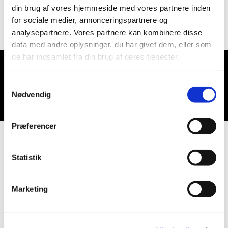
din brug af vores hjemmeside med vores partnere inden
for sociale medier, annonceringspartnere og
analysepartnere. Vores partnere kan kombinere disse
data med andre oplysninger, du har givet dem, eller som
de har indsamlet fra din brug af deres tjenester.
Du vil måske også kunne lide...
Samtykkevalg
Nødvendig
Præferencer
Statistik
Marketing