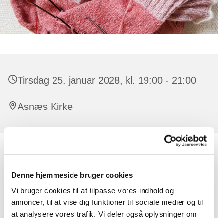
Tirsdag 25. januar 2028, kl. 19:00 - 21:00
Asnæs Kirke
Alle er velkomne, der er ingen tilmelding.
Denne hjemmeside bruger cookies
Der er råd og vejledning at få til strikketøjet. Har man lyst,
kan man strikke dåbsservietter til de børn, der døbes i
Vi bruger cookies til at tilpasse vores indhold og
kirken. Undervejs synger vi også par sange og der
annoncer, til at vise dig funktioner til sociale medier og til
oplæses en fortælling eller lignende.
at analysere vores trafik. Vi deler også oplysninger om