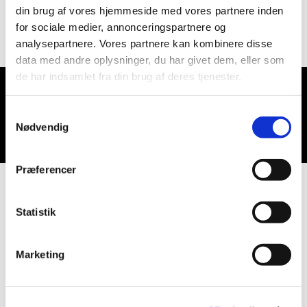
din brug af vores hjemmeside med vores partnere inden
for sociale medier, annonceringspartnere og
analysepartnere. Vores partnere kan kombinere disse
data med andre oplysninger, du har givet dem, eller som
de har indsamlet fra din brug af deres tjenester.
Du vil måske også kunne lide...
Samtykkevalg
Nødvendig
Præferencer
Statistik
Marketing