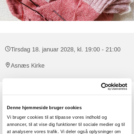
Tirsdag 18. januar 2028, kl. 19:00 - 21:00
Asnæs Kirke
Alle er velkomne, der er ingen tilmelding.
Denne hjemmeside bruger cookies
Der er råd og vejledning at få til strikketøjet. Har man lyst,
kan man strikke dåbsservietter til de børn, der døbes i
Vi bruger cookies til at tilpasse vores indhold og
kirken. Undervejs synger vi også par sange og der
annoncer, til at vise dig funktioner til sociale medier og til
oplæses en fortælling eller lignende.
at analysere vores trafik. Vi deler også oplysninger om