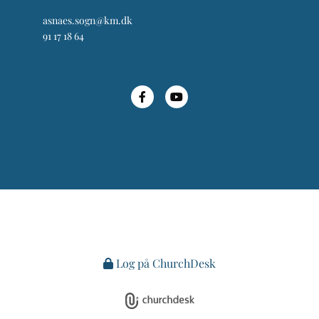
asnaes.sogn@km.dk
91 17 18 64
Log på ChurchDesk