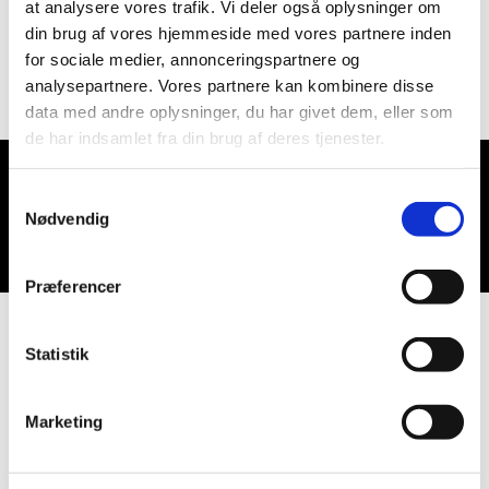
at analysere vores trafik. Vi deler også oplysninger om
oplæses en fortælling eller lignende.
din brug af vores hjemmeside med vores partnere inden
for sociale medier, annonceringspartnere og
analysepartnere. Vores partnere kan kombinere disse
data med andre oplysninger, du har givet dem, eller som
de har indsamlet fra din brug af deres tjenester.
Samtykkevalg
Du vil måske også kunne lide...
Nødvendig
Præferencer
Statistik
Marketing