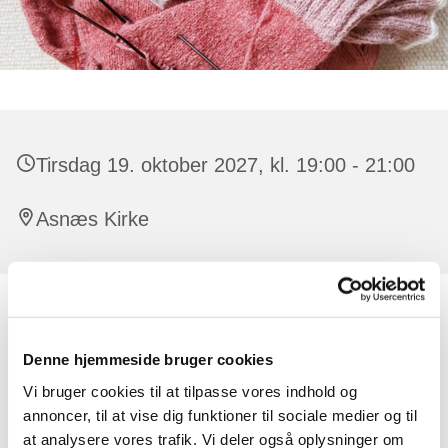
Tirsdag 19. oktober 2027, kl. 19:00 - 21:00
Asnæs Kirke
Alle er velkomne, der er ingen tilmelding.
Denne hjemmeside bruger cookies
Der er råd og vejledning at få til strikketøjet. Har man lyst,
kan man strikke dåbsservietter til de børn, der døbes i
Vi bruger cookies til at tilpasse vores indhold og
kirken. Undervejs synger vi også par sange og der
annoncer, til at vise dig funktioner til sociale medier og til
oplæses en fortælling eller lignende.
at analysere vores trafik. Vi deler også oplysninger om