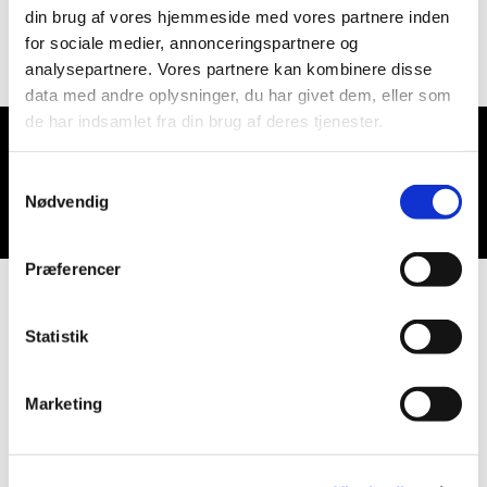
din brug af vores hjemmeside med vores partnere inden
for sociale medier, annonceringspartnere og
analysepartnere. Vores partnere kan kombinere disse
data med andre oplysninger, du har givet dem, eller som
de har indsamlet fra din brug af deres tjenester.
Du vil måske også kunne lide...
Samtykkevalg
Nødvendig
Præferencer
Statistik
Marketing