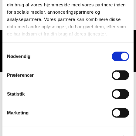
din brug af vores hjemmeside med vores partnere inden
for sociale medier, annonceringspartnere og
analysepartnere. Vores partnere kan kombinere disse
data med andre oplysninger, du har givet dem, eller som
de har indsamlet fra din brug af deres tjenester.
Du vil måske også kunne lide...
Samtykkevalg
Nødvendig
Præferencer
Statistik
Marketing