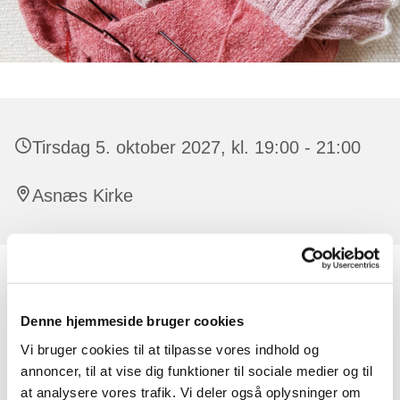
Tirsdag 5. oktober 2027, kl. 19:00 - 21:00
Asnæs Kirke
Alle er velkomne, der er ingen tilmelding.
Denne hjemmeside bruger cookies
Der er råd og vejledning at få til strikketøjet. Har man lyst,
kan man strikke dåbsservietter til de børn, der døbes i
Vi bruger cookies til at tilpasse vores indhold og
kirken. Undervejs synger vi også par sange og der
annoncer, til at vise dig funktioner til sociale medier og til
oplæses en fortælling eller lignende.
at analysere vores trafik. Vi deler også oplysninger om