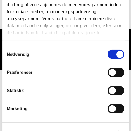
din brug af vores hjemmeside med vores partnere inden
for sociale medier, annonceringspartnere og
analysepartnere. Vores partnere kan kombinere disse
data med andre oplysninger, du har givet dem, eller som
de har indsamlet fra din brug af deres tjenester.
Du vil måske også kunne lide...
Samtykkevalg
Nødvendig
Præferencer
Statistik
Marketing