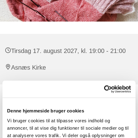
Tirsdag 17. august 2027, kl. 19:00 - 21:00
Asnæs Kirke
Alle er velkomne, der er ingen tilmelding.
Denne hjemmeside bruger cookies
Der er råd og vejledning at få til strikketøjet. Har man lyst,
kan man strikke dåbsservietter til de børn, der døbes i
Vi bruger cookies til at tilpasse vores indhold og
kirken. Undervejs synger vi også par sange og der
annoncer, til at vise dig funktioner til sociale medier og til
oplæses en fortælling eller lignende.
at analysere vores trafik. Vi deler også oplysninger om