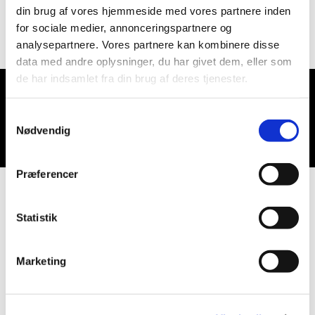
din brug af vores hjemmeside med vores partnere inden
for sociale medier, annonceringspartnere og
analysepartnere. Vores partnere kan kombinere disse
data med andre oplysninger, du har givet dem, eller som
de har indsamlet fra din brug af deres tjenester.
Du vil måske også kunne lide...
Samtykkevalg
Nødvendig
Præferencer
Statistik
Marketing