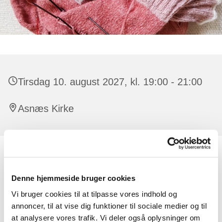
Tirsdag 10. august 2027, kl. 19:00 - 21:00
Asnæs Kirke
Alle er velkomne, der er ingen tilmelding.
Denne hjemmeside bruger cookies
Der er råd og vejledning at få til strikketøjet. Har man lyst,
kan man strikke dåbsservietter til de børn, der døbes i
Vi bruger cookies til at tilpasse vores indhold og
kirken. Undervejs synger vi også par sange og der
annoncer, til at vise dig funktioner til sociale medier og til
oplæses en fortælling eller lignende.
at analysere vores trafik. Vi deler også oplysninger om