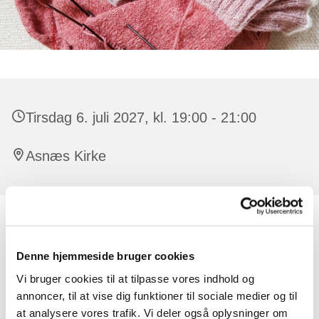
Tirsdag 6. juli 2027, kl. 19:00 - 21:00
Asnæs Kirke
Alle er velkomne, der er ingen tilmelding.
Denne hjemmeside bruger cookies
Der er råd og vejledning at få til strikketøjet. Har man lyst,
kan man strikke dåbsservietter til de børn, der døbes i
Vi bruger cookies til at tilpasse vores indhold og
kirken. Undervejs synger vi også par sange og der
annoncer, til at vise dig funktioner til sociale medier og til
oplæses en fortælling eller lignende.
at analysere vores trafik. Vi deler også oplysninger om