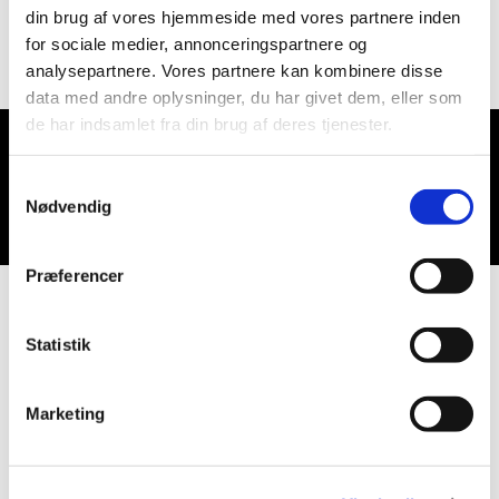
din brug af vores hjemmeside med vores partnere inden
for sociale medier, annonceringspartnere og
analysepartnere. Vores partnere kan kombinere disse
data med andre oplysninger, du har givet dem, eller som
de har indsamlet fra din brug af deres tjenester.
Du vil måske også kunne lide...
Samtykkevalg
Nødvendig
Præferencer
Statistik
Marketing