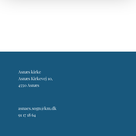
Asnæs kirke
Asnæs Kirkevej 10,
4550 Asnæs
asnaes.sogn@km.dk
91 17 18 64