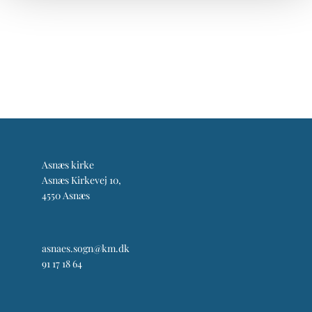
Asnæs kirke
Asnæs Kirkevej 10,
4550 Asnæs
asnaes.sogn@km.dk
91 17 18 64