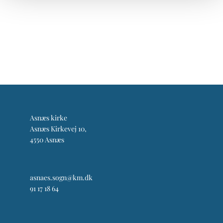
Asnæs kirke
Asnæs Kirkevej 10,
4550 Asnæs
asnaes.sogn@km.dk
91 17 18 64