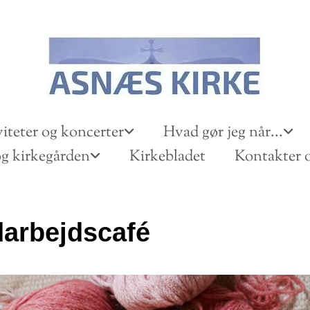
iteter og koncerter
Hvad gør jeg når...
g kirkegården
Kirkebladet
Kontakter o
arbejdscafé