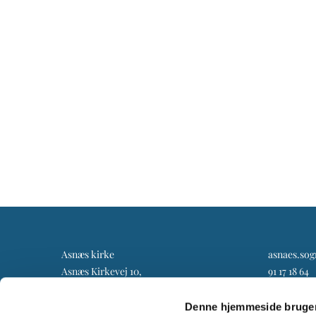
Asnæs kirke
asnaes.so
Asnæs Kirkevej 10,
91 17 18 64
4550 Asnæs
Denne hjemmeside bruger