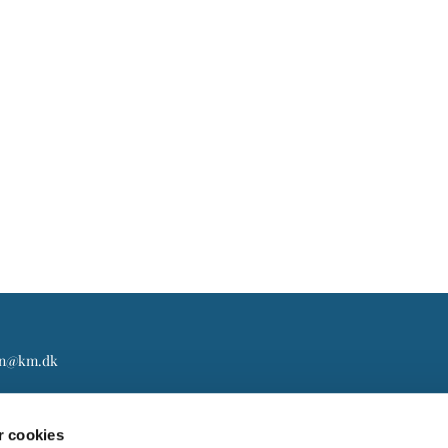
gn@km.dk
 cookies