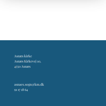
Asnæs kirke
Asnæs Kirkevej 10,
4550 Asnæs
asnaes.sogn@km.dk
91 17 18 64