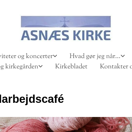
iteter og koncerter
Hvad gør jeg når...
g kirkegården
Kirkebladet
Kontakter o
arbejdscafé