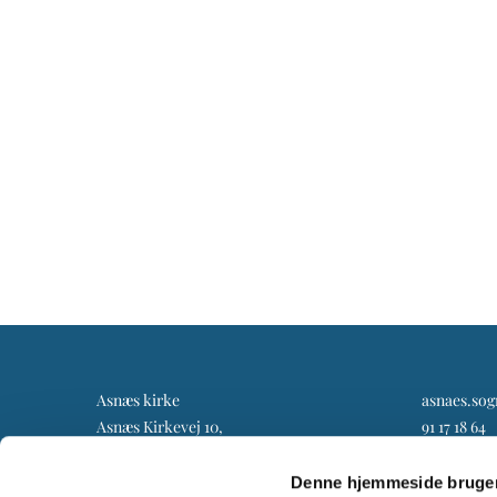
Asnæs kirke
asnaes.so
Asnæs Kirkevej 10,
91 17 18 64
4550 Asnæs
Denne hjemmeside bruger