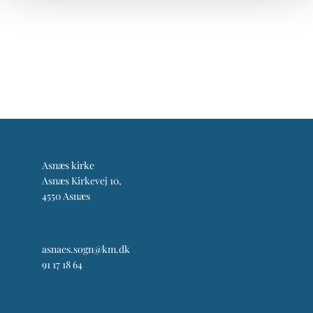
Asnæs kirke
Asnæs Kirkevej 10,
4550 Asnæs
asnaes.sogn@km.dk
91 17 18 64