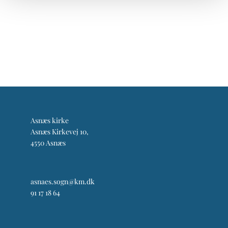
Asnæs kirke
Asnæs Kirkevej 10,
4550 Asnæs
asnaes.sogn@km.dk
91 17 18 64