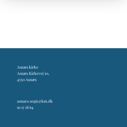
Asnæs kirke
Asnæs Kirkevej 10,
4550 Asnæs
asnaes.sogn@km.dk
91 17 18 64